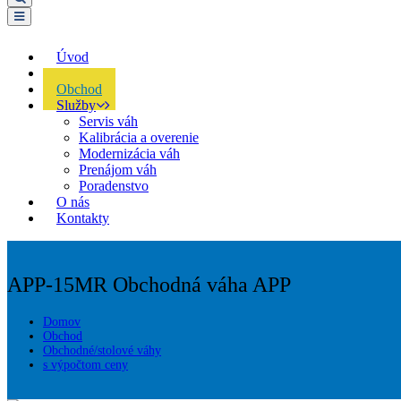
Úvod
Akcie
Obchod
Služby
Servis váh
Kalibrácia a overenie
Modernizácia váh
Prenájom váh
Poradenstvo
O nás
Kontakty
APP-15MR
Obchodná váha APP
Domov
Obchod
Obchodné/stolové váhy
s výpočtom ceny