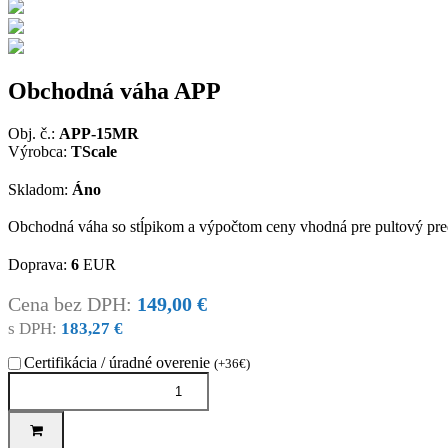
Obchodná váha APP
Obj. č.:
APP-15MR
Výrobca:
TScale
Skladom:
Áno
Obchodná váha so stĺpikom a výpočtom ceny vhodná pre pultový pre
Doprava:
6
EUR
Cena bez DPH:
149,00 €
s DPH:
183,27 €
Certifikácia / úradné overenie
(+36€)