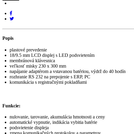
Popis
plastové prevedenie
18/9.5 mm LCD displej s LED podsvietením
membránová klávesnica
veľkosť misky 230 x 300 mm
napájanie adaptérom a vstavanou batériou, výdrž do 40 hodín
rozhranie RS 232 na prepojenie s ERP, PC
komunikácia s registračnými pokladňami
Funkcie:
nulovanie, tarovanie, akumulácia hmotnosti a ceny
automatické vypnutie, indikácia vybitia batérie
podsvietenie displeja
zmena komunikačných protokolov a parametrov