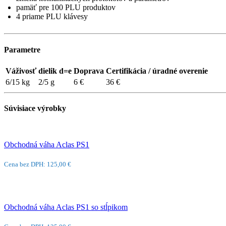
pamäť pre 100 PLU produktov
4 priame PLU klávesy
Parametre
Váživosť
dielik d=e
Doprava
Certifikácia / úradné overenie
6/15 kg
2/5 g
6 €
36 €
Súvisiace výrobky
Obchodná váha Aclas PS1
Cena bez DPH: 125,00 €
Obchodná váha Aclas PS1 so stĺpikom