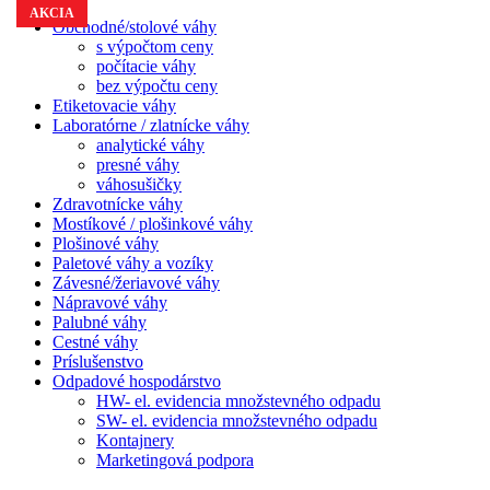
AKCIA
Obchodné/stolové váhy
s výpočtom ceny
počítacie váhy
bez výpočtu ceny
Etiketovacie váhy
Laboratórne / zlatnícke váhy
analytické váhy
presné váhy
váhosušičky
Zdravotnícke váhy
Mostíkové / plošinkové váhy
Plošinové váhy
Paletové váhy a vozíky
Závesné/žeriavové váhy
Nápravové váhy
Palubné váhy
Cestné váhy
Príslušenstvo
Odpadové hospodárstvo
HW- el. evidencia množstevného odpadu
SW- el. evidencia množstevného odpadu
Kontajnery
Marketingová podpora