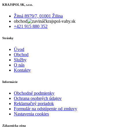
KRAJSPOL SK, s.r.o.
Žitná 8979/7, 01001 Žilina
obchod
krajspol-vahy.sk
+421 915 880 352
Stránky
Úvod
Obchod
Služby
O nás
Kontakty
Informácie
Obchodné podmienky
Ochrana osobných údajov
Reklamačný poriadok
Formulár na odstúpenie od zmluvy
Nastavenia cookies
Zákaznícka zóna