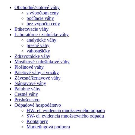
Obchodné/stolové váhy
s výpočtom ceny
počítacie váhy
bez výpočtu ceny
Etiketovacie váhy
Laboratórne / zlatnícke váhy
analytické váhy
presné váhy
váhosušičky
Zdravotnícke váhy
Mostíkové / plošinkové váhy
Plošinové váhy
Paletové váhy a vozíky
Závesné/žeriavové váhy
Nápravové váhy
Palubné váhy
Cestné váhy
Príslušenstvo
Odpadové hospodárstvo
HW- el. evidencia množstevného odpadu
SW- el. evidencia množstevného odpadu
Kontajnery
Marketingová podpora