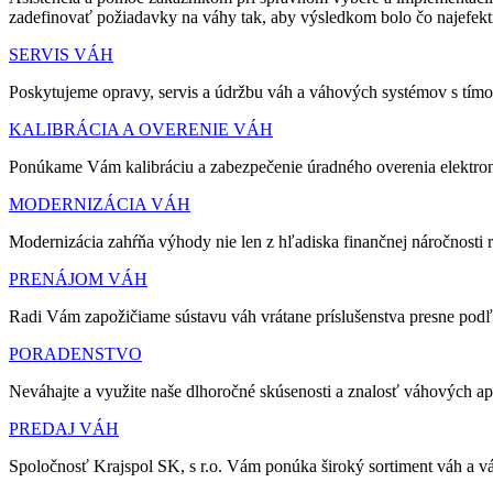
zadefinovať požiadavky na váhy tak, aby výsledkom bolo čo najefektí
SERVIS VÁH
Poskytujeme opravy, servis a údržbu váh a váhových systémov s tím
KALIBRÁCIA A OVERENIE VÁH
Ponúkame Vám kalibráciu a zabezpečenie úradného overenia elektro
MODERNIZÁCIA VÁH
Modernizácia zahŕňa výhody nie len z hľadiska finančnej náročnosti ri
PRENÁJOM VÁH
Radi Vám zapožičiame sústavu váh vrátane príslušenstva presne podľ
PORADENSTVO
Neváhajte a využite naše dlhoročné skúsenosti a znalosť váhových a
PREDAJ VÁH
Spoločnosť Krajspol SK, s r.o. Vám ponúka široký sortiment váh a 