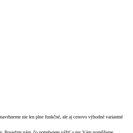
 navrhneme nie len plne funkčné, ale aj cenovo výhodné variantné
cov. Povedzte nám, čo potrebujete vážiť a my Vám pomôžeme