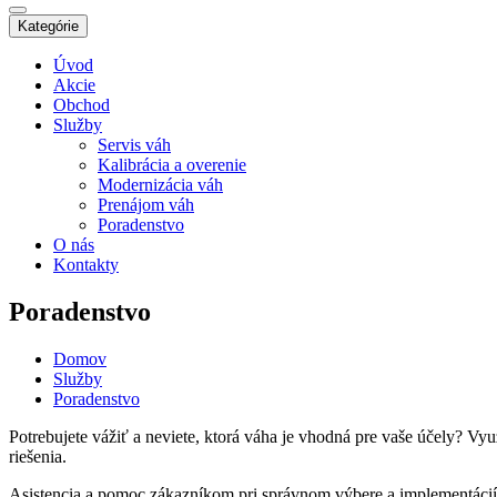
Kategórie
Úvod
Akcie
Obchod
Služby
Servis váh
Kalibrácia a overenie
Modernizácia váh
Prenájom váh
Poradenstvo
O nás
Kontakty
Poradenstvo
Domov
Služby
Poradenstvo
Potrebujete vážiť a neviete, ktorá váha je vhodná pre vaše účely? V
riešenia.
Asistencia a pomoc zákazníkom pri správnom výbere a implementácií