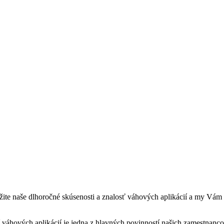
yužite naše dlhoročné skúsenosti a znalosť váhových aplikácií a my Vám
 váhových aplikácií je jedna z hlavných povinností našich zamestnan