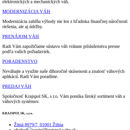
elektronických a mechanických váh.
MODERNIZÁCIA VÁH
Modernizácia zahŕňa výhody nie len z hľadiska finančnej náročnosti
riešenia, ale aj údržby.
PRENÁJOM VÁH
Radi Vám zapožičiame sústavu váh vrátane príslušenstva presne
podľa vašich požiadaviek.
PORADENSTVO
Neváhajte a využite naše dlhoročné skúsenosti a znalosť váhových
aplikácií. Radi Vám poradíme.
PREDAJ VÁH
Spoločnosť Krajspol SK, s r.o. Vám ponúka široký sortiment váh a
váhových systémov.
KRAJSPOL SK, s.r.o.
Žitná 8979/7, 01001 Žilina
obchod
krajspol-vahy.sk