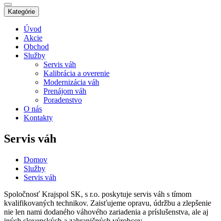
Kategórie
Úvod
Akcie
Obchod
Služby
Servis váh
Kalibrácia a overenie
Modernizácia váh
Prenájom váh
Poradenstvo
O nás
Kontakty
Servis váh
Domov
Služby
Servis váh
Spoločnosť Krajspol SK, s r.o. poskytuje servis váh s tímom
kvalifikovaných technikov. Zaisťujeme opravu, údržbu a zlepšenie
nie len nami dodaného váhového zariadenia a príslušenstva, ale aj
iných slovenských a zahraničných výrobcov.