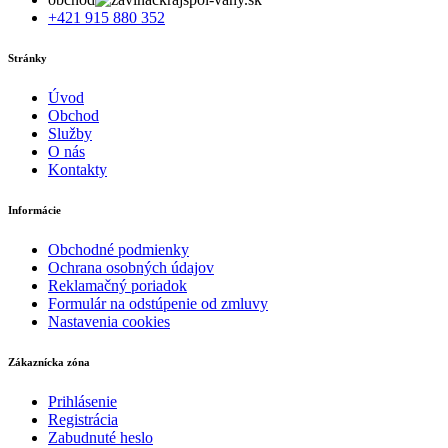
+421 915 880 352
Stránky
Úvod
Obchod
Služby
O nás
Kontakty
Informácie
Obchodné podmienky
Ochrana osobných údajov
Reklamačný poriadok
Formulár na odstúpenie od zmluvy
Nastavenia cookies
Zákaznícka zóna
Prihlásenie
Registrácia
Zabudnuté heslo