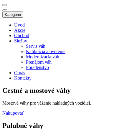
Kategórie
Úvod
Akcie
Obchod
Služby
Servis váh
Kalibrácia a overenie
Modernizácia váh
Prenájom váh
Poradenstvo
O nás
Kontakty
Cestné a mostové váhy
Mostové váhy pre váženie nákladných vozidiel.
Nakupovať
Palubné váhy