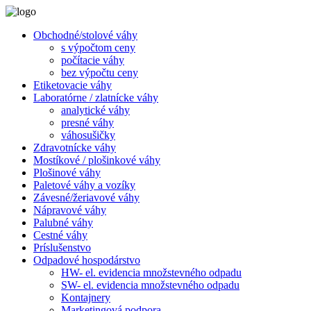
Obchodné/stolové váhy
s výpočtom ceny
počítacie váhy
bez výpočtu ceny
Etiketovacie váhy
Laboratórne / zlatnícke váhy
analytické váhy
presné váhy
váhosušičky
Zdravotnícke váhy
Mostíkové / plošinkové váhy
Plošinové váhy
Paletové váhy a vozíky
Závesné/žeriavové váhy
Nápravové váhy
Palubné váhy
Cestné váhy
Príslušenstvo
Odpadové hospodárstvo
HW- el. evidencia množstevného odpadu
SW- el. evidencia množstevného odpadu
Kontajnery
Marketingová podpora