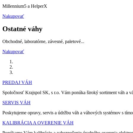
Millennium5 a HelperX
Nakupovať
Ostatné váhy
Obchodné, laboratórne, závesné, paletové...
Nakupovať
PREDAJ VÁH
Spoločnosť Krajspol SK, s r.o. Vám ponúka široký sortiment váh a 
SERVIS VÁH
Poskytujeme opravy, servis a údržbu váh a váhových systémov s tím
KALIBRÁCIA A OVERENIE VÁH
Ponúkame Vám kalibráciu a zabezpečenie úradného overenia elektro