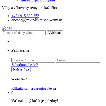
Váhy a váhové systémy pre každého
+421 915 880 352
obchod
krajspol-vahy.sk
Vyhľadať
Prihlásenie
Zabudnuté heslo?
Prihlásiť sa
Nemáte účet?
Kliknite sem a zaregistrujte sa
0
Váš nákupný košík je prázdny!