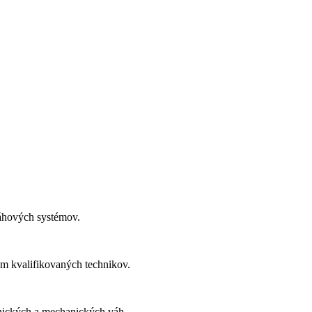
váhových systémov.
om kvalifikovaných technikov.
nických a mechanických váh.