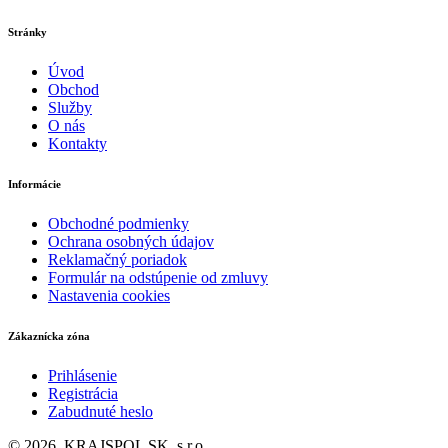
Stránky
Úvod
Obchod
Služby
O nás
Kontakty
Informácie
Obchodné podmienky
Ochrana osobných údajov
Reklamačný poriadok
Formulár na odstúpenie od zmluvy
Nastavenia cookies
Zákaznícka zóna
Prihlásenie
Registrácia
Zabudnuté heslo
© 2026. KRAJSPOL SK, s.r.o.