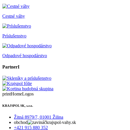
Cestné váhy
Príslušenstvo
Odpadové hospodárstvo
PartnerI
printHomeLogos
KRAJSPOL SK, s.r.o.
Žitná 8979/7, 01001 Žilina
obchod
krajspol-vahy.sk
+421 915 880 352