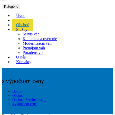
Kategórie
Úvod
Akcie
Obchod
Služby
Servis váh
Kalibrácia a overenie
Modernizácia váh
Prenájom váh
Poradenstvo
O nás
Kontakty
s výpočtom ceny
Domov
Obchod
Obchodné/stolové váhy
s výpočtom ceny