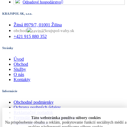
Odpadové hospodárstvo
KRAJSPOL SK, s.r.o.
Žitná 8979/7, 01001 Žilina
obchod
krajspol-vahy.sk
+421 915 880 352
Stránky
Úvod
Obchod
Služby
O nás
Kontakty
Informácie
Obchodné podmienky
Ochrana osobných údajov
Reklamačný poriadok
Formulár na odstúpenie od zmluvy
Táto webstránka používa súbory cookies
Na prispôsobenie obsahu a reklám, poskytovanie funkcií sociálnych médií a
Nastavenia cookies
analýzu návštevnosti používame súbory cookie.