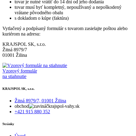
tovar je nutné vrátiť do 14 dní od jeho dodania
tovar musí byť kompletný, nepoužívaný a nepoškodený
vrátane pôvodného obalu
s dokladom o kúpe (faktúra)
Vytlačený a podpísaný formulár s tovarom zasielajte poštou alebo
kuriérom na adresu:
KRAJSPOL SK, s.r.o.
Žitná 8979/7
01001 Žilina
Vzorový formulár
na stiahnutie
KRAJSPOL SK, s.r.o.
Žitná 8979/7, 01001 Žilina
obchod
krajspol-vahy.sk
+421 915 880 352
Stránky
Úvod