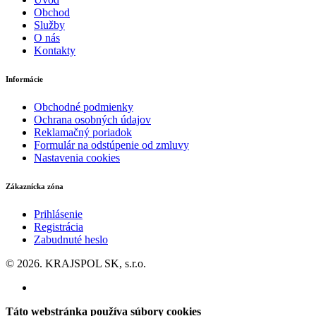
Obchod
Služby
O nás
Kontakty
Informácie
Obchodné podmienky
Ochrana osobných údajov
Reklamačný poriadok
Formulár na odstúpenie od zmluvy
Nastavenia cookies
Zákaznícka zóna
Prihlásenie
Registrácia
Zabudnuté heslo
© 2026. KRAJSPOL SK, s.r.o.
Táto webstránka používa súbory cookies