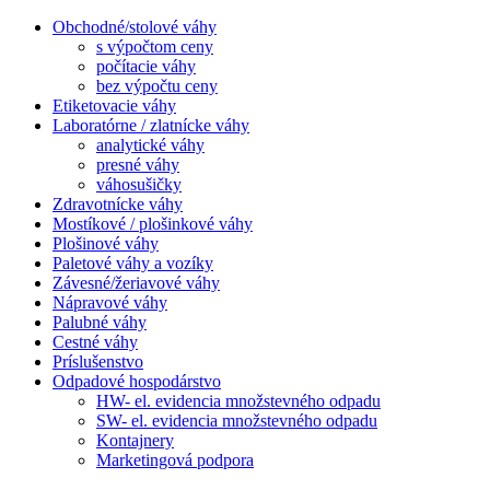
Obchodné/stolové váhy
s výpočtom ceny
počítacie váhy
bez výpočtu ceny
Etiketovacie váhy
Laboratórne / zlatnícke váhy
analytické váhy
presné váhy
váhosušičky
Zdravotnícke váhy
Mostíkové / plošinkové váhy
Plošinové váhy
Paletové váhy a vozíky
Závesné/žeriavové váhy
Nápravové váhy
Palubné váhy
Cestné váhy
Príslušenstvo
Odpadové hospodárstvo
HW- el. evidencia množstevného odpadu
SW- el. evidencia množstevného odpadu
Kontajnery
Marketingová podpora